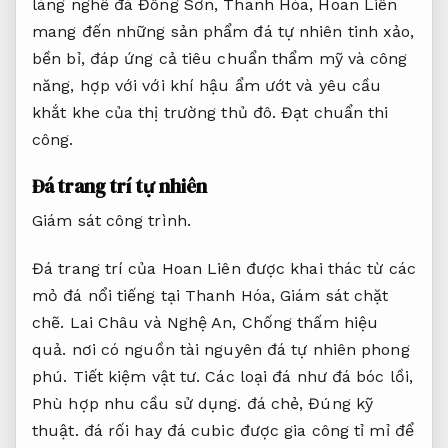
làng nghề đá Đông Sơn, Thanh Hóa, Hoan Liên
mang đến những sản phẩm đá tự nhiên tinh xảo,
bền bỉ, đáp ứng cả tiêu chuẩn thẩm mỹ và công
năng, hợp với với khí hậu ẩm ướt và yêu cầu
khắt khe của thị trường thủ đô.
Đạt chuẩn thi
công.
Đá trang trí tự nhiên
Giám sát công trình.
Đá trang trí của Hoan Liên được khai thác từ các
mỏ đá nổi tiếng tại Thanh Hóa,
Giám sát chặt
chẽ.
Lai Châu và Nghệ An,
Chống thấm hiệu
quả.
nơi có nguồn tài nguyên đá tự nhiên phong
phú.
Tiết kiệm vật tư.
Các loại đá như đá bóc lồi,
Phù hợp nhu cầu sử dụng.
đá chẻ,
Đúng kỹ
thuật.
đá rối hay đá cubic được gia công tỉ mỉ để