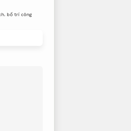
ch.
bố trí công