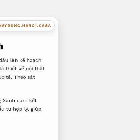
XAYDUNG.HANOI.CASA
h
 đầu lên kế hoạch
 thiết kế nội thất
ực tế.
Theo sát
ng Xanh cam kết
u tư hợp lý, giúp