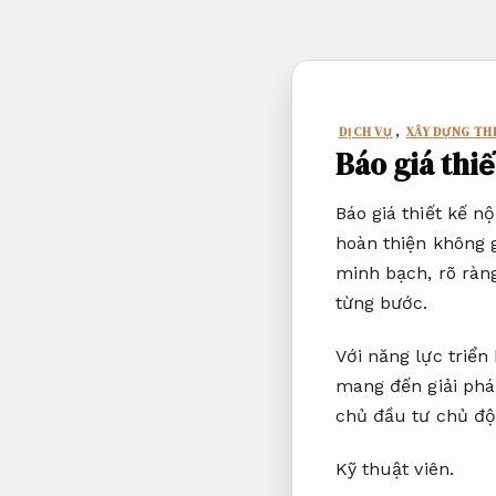
Bỏ
qua
nội
dung
DỊCH VỤ
,
XÂY DỰNG THI
Báo giá thi
Báo giá thiết kế n
hoàn thiện không g
minh bạch, rõ ràng
từng bước.
Với năng lực triển
mang đến giải pháp
chủ đầu tư chủ độ
Kỹ thuật viên.