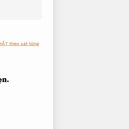
ẤT theo sát từng
ẹn.