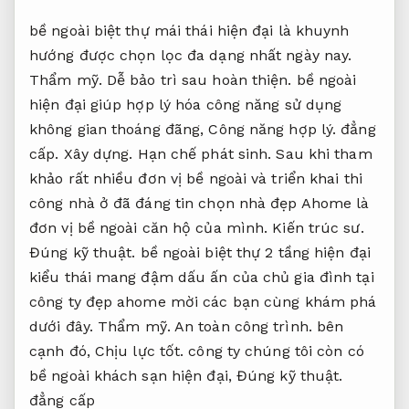
bề ngoài biệt thự mái thái hiện đại là khuynh
hướng được chọn lọc đa dạng nhất ngày nay.
Thẩm mỹ.
Dễ bảo trì sau hoàn thiện.
bề ngoài
hiện đại giúp hợp lý hóa công năng sử dụng
không gian thoáng đãng,
Công năng hợp lý.
đẳng
cấp.
Xây dựng.
Hạn chế phát sinh.
Sau khi tham
khảo rất nhiều đơn vị bề ngoài và triển khai thi
công nhà ở đã đáng tin chọn nhà đẹp Ahome là
đơn vị bề ngoài căn hộ của mình.
Kiến trúc sư.
Đúng kỹ thuật.
bề ngoài biệt thự 2 tầng hiện đại
kiểu thái mang đậm dấu ấn của chủ gia đình tại
công ty đẹp ahome mời các bạn cùng khám phá
dưới đây.
Thẩm mỹ.
An toàn công trình.
bên
cạnh đó,
Chịu lực tốt.
công ty chúng tôi còn có
bề ngoài khách sạn hiện đại,
Đúng kỹ thuật.
đẳng cấp