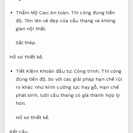
Đảm bảo an toàn Tuyệt Đối:
Công trình.
Bền
vững lâu dài.
Ngăn ngừa nguy cơ rơi ngã,
Chịu
lực tốt.
đặc biệt với trẻ em và người già.
Công trình.
Thẩm Mỹ Cao:
An toàn.
Thi công đúng tiến
độ.
Tôn lên vẻ đẹp của cầu thang và không
gian nội thất.
Sắt thép.
Hồ sơ thiết kế.
Tiết Kiệm Khoản đầu tư:
Công trình.
Thi công
đúng tiến độ.
So với các giải pháp hạn chế rủi
ro khác như kính cường lực hay gỗ,
Hạn chế