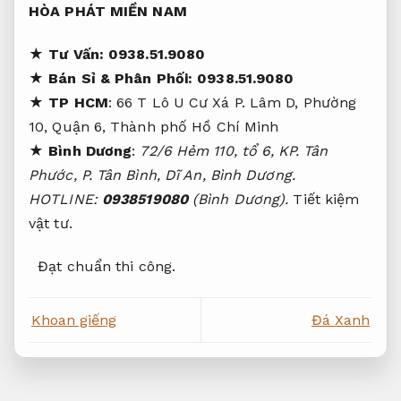
cầu sử dụng
chất lượng cao. Liên hệ ngay với
chúng tôi để được tư vấn về các mẫu lưới bảo vệ
cầu thang đẹp, bền bỉ và hợp với nhất với không
gian sống của bạn
Chống thấm hiệu quả.
HÒA PHÁT MIỀN NAM
★
Tư Vấn:
0938.51.9080
★
Bán Sỉ & Phân Phối: 0938.51.9080
★
TP HCM
: 66 T Lô U Cư Xá P. Lâm D, Phường
10, Quận 6, Thành phố Hồ Chí Minh
★ Bình Dương
:
72/6 Hẻm 110, tổ 6, KP. Tân
Phước, P. Tân Bình, Dĩ An, Bình Dương.
HOTLINE:
0938519080
(Bình Dương).
Tiết kiệm
vật tư.
Đạt chuẩn thi công.