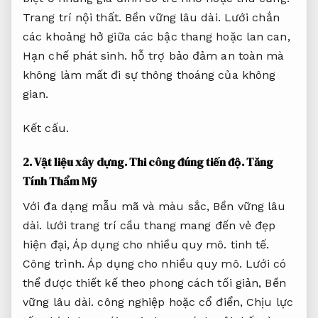
Trang trí nội thất.
Bền vững lâu dài.
Lưới chắn
các khoảng hở giữa các bậc thang hoặc lan can,
Hạn chế phát sinh.
hỗ trợ bảo đảm an toàn mà
không làm mất đi sự thông thoáng của không
gian.
Kết cấu.
2.
Vật liệu xây dựng.
Thi công đúng tiến độ.
Tăng
Tính Thẩm Mỹ
Với đa dạng mẫu mã và màu sắc,
Bền vững lâu
dài.
lưới trang trí cầu thang mang đến vẻ đẹp
hiện đại,
Áp dụng cho nhiều quy mô.
tinh tế.
Công trình.
Áp dụng cho nhiều quy mô.
Lưới có
thể được thiết kế theo phong cách tối giản,
Bền
vững lâu dài.
công nghiệp hoặc cổ điển,
Chịu lực