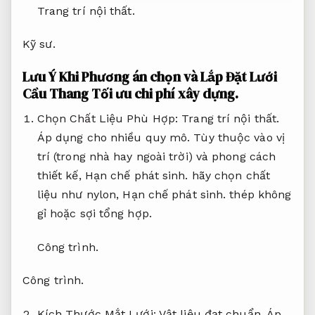
thước và phong cách riêng,
Phù hợp nhu cầu
sử dụng.
đáp ứng tốt với mọi loại cầu thang.
Đá trang trí đúng kỹ thuật
Trang trí nội thất.
Kỹ sư.
Lưu Ý Khi Phương án chọn và Lắp Đặt Lưới
Cầu Thang
Tối ưu chi phí xây dựng.
Chọn Chất Liệu Phù Hợp:
Trang trí nội thất.
Áp dụng cho nhiều quy mô.
Tùy thuộc vào vị
trí (trong nhà hay ngoài trời) và phong cách
thiết kế,
Hạn chế phát sinh.
hãy chọn chất
liệu như nylon,
Hạn chế phát sinh.
thép không
gỉ hoặc sợi tổng hợp.