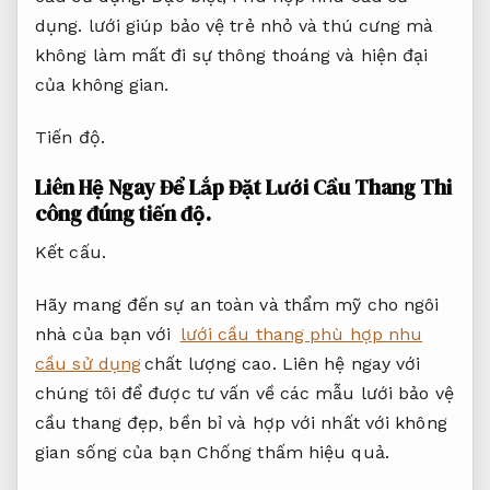
tùy chỉnh,
Hạn chế phát sinh.
lưới an toàn cầu
thang hợp với với mọi gia đình,
Phù hợp nhu
cầu sử dụng.
từ nhà phố,
Bền vững lâu dài.
biệt
thự đến căn hộ cao cấp.
Xây dựng.
Phù hợp nhu
cầu sử dụng.
Đặc biệt,
Phù hợp nhu cầu sử
dụng.
lưới giúp bảo vệ trẻ nhỏ và thú cưng mà
không làm mất đi sự thông thoáng và hiện đại
của không gian.
Tiến độ.
Liên Hệ Ngay Để Lắp Đặt Lưới Cầu Thang
Thi
công đúng tiến độ.
Kết cấu.
Hãy mang đến sự an toàn và thẩm mỹ cho ngôi
nhà của bạn với
lưới cầu thang phù hợp nhu