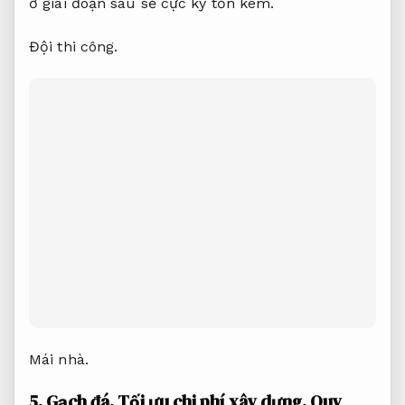
ở giai đoạn sau sẽ cực kỳ tốn kém.
Đội thi công.
Mái nhà.
5.
Gạch đá.
Tối ưu chi phí xây dựng.
Quy