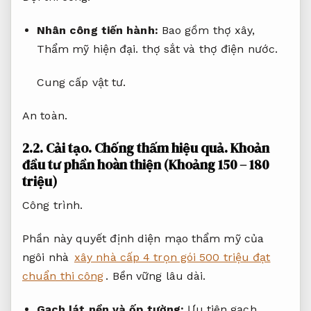
Nhân công tiến hành:
Bao gồm thợ xây,
Thẩm mỹ hiện đại.
thợ sắt và thợ điện nước.
Cung cấp vật tư.
An toàn.
2.2.
Cải tạo.
Chống thấm hiệu quả.
Khoản
đầu tư phần hoàn thiện (Khoảng 150 – 180
triệu)
Công trình.
Phần này quyết định diện mạo thẩm mỹ của
ngôi nhà
xây nhà cấp 4 trọn gói 500 triệu đạt
chuẩn thi công
.
Bền vững lâu dài.
Gạch lát nền và ốp tường:
Ưu tiên gạch