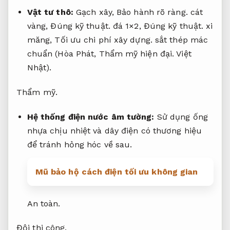
Vật tư thô:
Gạch xây,
Bảo hành rõ ràng.
cát
vàng,
Đúng kỹ thuật.
đá 1×2,
Đúng kỹ thuật.
xi
măng,
Tối ưu chi phí xây dựng.
sắt thép mác
chuẩn (Hòa Phát,
Thẩm mỹ hiện đại.
Việt
Nhật).
Thẩm mỹ.
Hệ thống điện nước âm tường:
Sử dụng ống
nhựa chịu nhiệt và dây điện có thương hiệu
để tránh hỏng hóc về sau.
Mũ bảo hộ cách điện tối ưu không gian
An toàn.
Đội thi công.