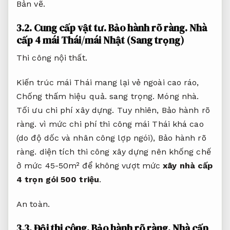
Bản vẽ.
3.2.
Cung cấp vật tư.
Bảo hành rõ ràng.
Nhà
cấp 4 mái Thái/mái Nhật (Sang trọng)
Thi công nội thất.
Kiến trúc mái Thái mang lại vẻ ngoài cao ráo,
Chống thấm hiệu quả.
sang trọng.
Móng nhà.
Tối ưu chi phí xây dựng.
Tuy nhiên,
Bảo hành rõ
ràng.
vì mức chi phí thi công mái Thái khá cao
(do độ dốc và nhân công lợp ngói),
Bảo hành rõ
ràng.
diện tích thi công xây dựng nên khống chế
ở mức 45-50m² để không vượt mức
xây nhà cấp
4 trọn gói 500 triệu
.
An toàn.
3.3.
Đội thi công.
Bảo hành rõ ràng.
Nhà cấp