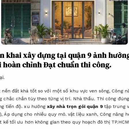
ển khai xây dựng tại quận 9 ảnh hưởn
i hoàn chỉnh
Đạt chuẩn thi công.
ại.
t nền đất khá tốt so với một số khu vực ven sông,
Công nă
 chắc chắn tùy theo từng vị trí.
Nhà thầu.
Thi công đúng
g tiến độ.
xu hướng
xây nhà trọn gói quận 9
tập trung 
),
Áp dụng cho nhiều quy mô.
vật liệu xanh,
Công năng hợ
t kế tối ưu hơn không gian theo quy hoạch đô thị TP.HCM