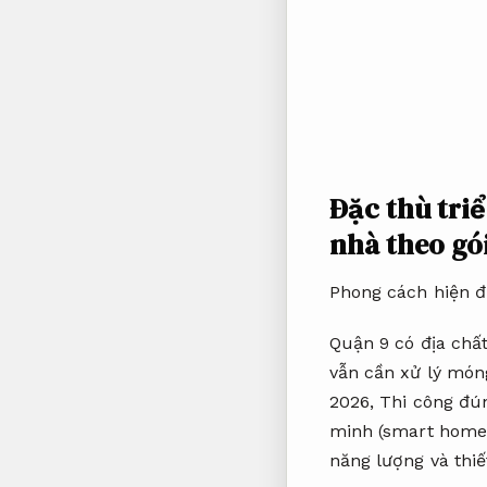
Đặc thù tri
nhà theo gó
Phong cách hiện đ
Quận 9 có địa chấ
vẫn cần xử lý móng
2026,
Thi công đún
minh (smart home
năng lượng và thiế