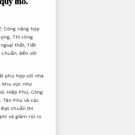
 quy mô.
Z:
Công năng hợp
 dựng,
Thi công
 ngoại thất,
Tiết
t chuẩn.
Bền với
ất phù hợp với nhà
ác khu vực như
ô.
Hiệp Phú,
Công
.
Tân Phú và các
Đạt chuẩn thi
phí và giảm rủi ro