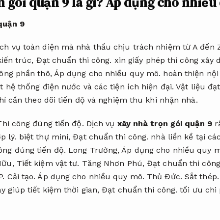
 gói quận 9 là gì?
Áp dụng cho nhiều
quận 9
ịch vụ toàn diện mà nhà thầu chịu trách nhiệm từ A đến 
kiến trúc,
Đạt chuẩn thi công.
xin giấy phép thi công xây
công phần thô,
Áp dụng cho nhiều quy mô.
hoàn thiện nội
t hệ thống điện nước và các tiện ích hiện đại.
Vật liệu đạ
hỉ cần theo dõi tiến độ và nghiệm thu khi nhận nhà.
Thi công đúng tiến độ.
Dịch vụ
xây nhà trọn gói quận 9
r
p lý.
biệt thự mini,
Đạt chuẩn thi công.
nhà liền kề tại c
ông đúng tiến độ.
Long Trường,
Áp dụng cho nhiều quy m
Hữu,
Tiết kiệm vật tư.
Tăng Nhơn Phú,
Đạt chuẩn thi công
P.
Cải tạo.
Áp dụng cho nhiều quy mô.
Thủ Đức.
Sắt thép.
 giúp tiết kiệm thời gian,
Đạt chuẩn thi công.
tối ưu chi 