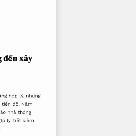
g đến xây
ng hợp lý.
nhưng
 tiến độ.
Năm
vào nhà thông
p lý.
tiết kiệm
.