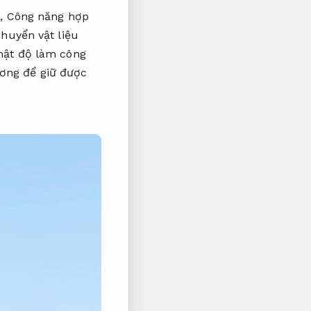
c,
Công năng hợp
chuyển vật liệu
ật độ làm công
ương để giữ được