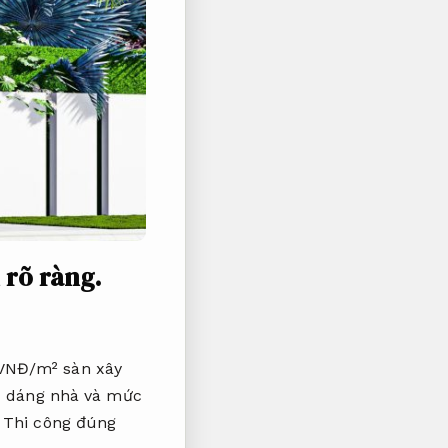
 rõ ràng.
 VNĐ/m² sàn xây
 dáng nhà và mức
,
Thi công đúng