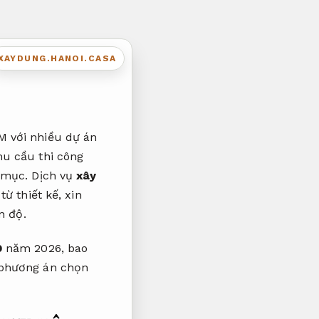
XAYDUNG.HANOI.CASA
M với nhiều dự án
hu cầu thi công
g mục. Dịch vụ
xây
ừ thiết kế, xin
n độ.
9
năm 2026, bao
i phương án chọn