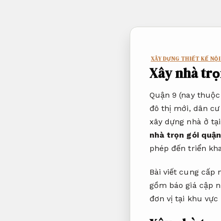
Bỏ
qua
nội
dung
XÂY DỰNG THIẾT KẾ NỘI
Xây nhà trọ
Quận 9 (nay thuộc
đô thị mới, dân cư
xây dựng nhà ở tại
nhà trọn gói quận
phép đến triển kha
Bài viết cung cấp
gồm báo giá cập n
đơn vị tại khu vực