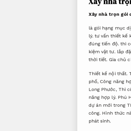
Xây nhà trọn
Xây nhà trọn gói 
là gói hạng mục d
lý.
tư vấn thiết kế 
đúng tiến độ.
thi 
kiệm vật tư.
lắp đặ
thời tiết.
Gia chủ c
Thiết kế nội thất.
phố,
Công năng hợ
Long Phước,
Thi c
năng hợp lý.
Phú 
dự án mới trong T
công.
Hình thức này
phát sinh.